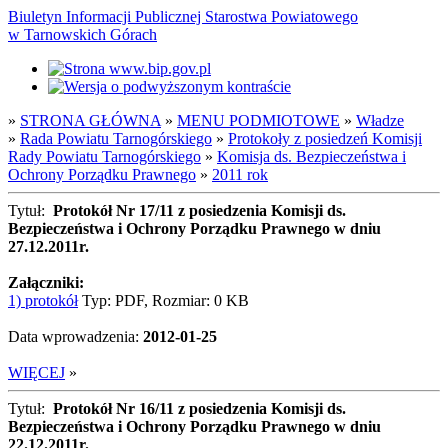
Biuletyn Informacji Publicznej Starostwa Powiatowego
w Tarnowskich Górach
»
STRONA GŁÓWNA
»
MENU PODMIOTOWE
»
Władze
»
Rada Powiatu Tarnogórskiego
»
Protokoły z posiedzeń Komisji
Rady Powiatu Tarnogórskiego
»
Komisja ds. Bezpieczeństwa i
Ochrony Porządku Prawnego
»
2011 rok
Tytuł:
Protokół Nr 17/11 z posiedzenia Komisji ds.
Bezpieczeństwa i Ochrony Porządku Prawnego w dniu
27.12.2011r.
Załączniki:
1) protokół
Typ: PDF, Rozmiar: 0 KB
Data wprowadzenia:
2012-01-25
WIĘCEJ
»
Tytuł:
Protokół Nr 16/11 z posiedzenia Komisji ds.
Bezpieczeństwa i Ochrony Porządku Prawnego w dniu
22.12.2011r.