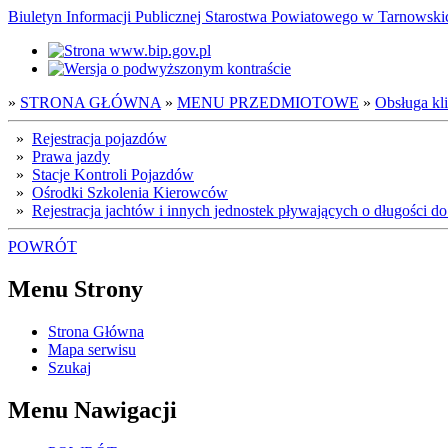
Biuletyn Informacji Publicznej Starostwa Powiatowego w Tarnowsk
»
STRONA GŁÓWNA
»
MENU PRZEDMIOTOWE
»
Obsługa kl
»
Rejestracja pojazdów
»
Prawa jazdy
»
Stacje Kontroli Pojazdów
»
Ośrodki Szkolenia Kierowców
»
Rejestracja jachtów i innych jednostek pływających o długości d
POWRÓT
Menu Strony
Strona Główna
Mapa serwisu
Szukaj
Menu Nawigacji