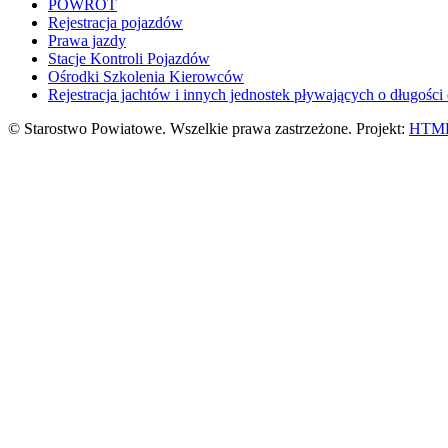
POWRÓT
Rejestracja pojazdów
Prawa jazdy
Stacje Kontroli Pojazdów
Ośrodki Szkolenia Kierowców
Rejestracja jachtów i innych jednostek pływających o długości
© Starostwo Powiatowe. Wszelkie prawa zastrzeżone. Projekt:
HTML