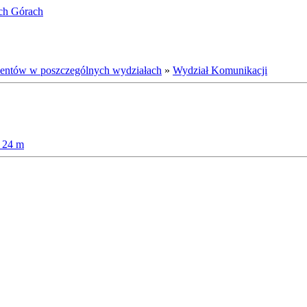
ich Górach
ientów w poszczególnych wydziałach
»
Wydział Komunikacji
o 24 m