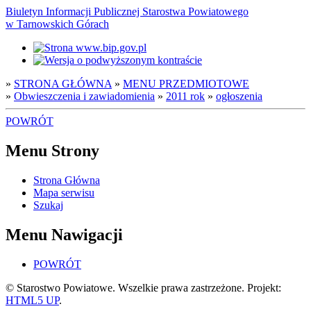
Biuletyn Informacji Publicznej Starostwa Powiatowego
w Tarnowskich Górach
»
STRONA GŁÓWNA
»
MENU PRZEDMIOTOWE
»
Obwieszczenia i zawiadomienia
»
2011 rok
»
ogłoszenia
POWRÓT
Menu Strony
Strona Główna
Mapa serwisu
Szukaj
Menu Nawigacji
POWRÓT
© Starostwo Powiatowe. Wszelkie prawa zastrzeżone. Projekt:
HTML5 UP
.