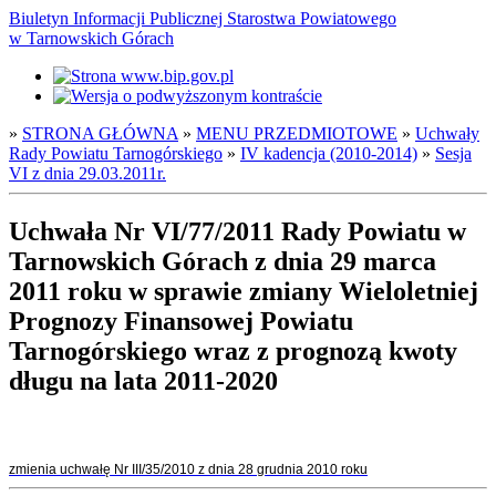
Biuletyn Informacji Publicznej Starostwa Powiatowego
w Tarnowskich Górach
»
STRONA GŁÓWNA
»
MENU PRZEDMIOTOWE
»
Uchwały
Rady Powiatu Tarnogórskiego
»
IV kadencja (2010-2014)
»
Sesja
VI z dnia 29.03.2011r.
Uchwała Nr VI/77/2011 Rady Powiatu w
Tarnowskich Górach z dnia 29 marca
2011 roku w sprawie zmiany Wieloletniej
Prognozy Finansowej Powiatu
Tarnogórskiego wraz z prognozą kwoty
długu na lata 2011-2020
zmienia uchwałę Nr III/35/2010 z dnia 28 grudnia 2010 roku