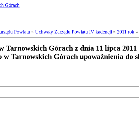
ich Górach
arządu Powiatu
»
Uchwały Zarządu Powiatu IV kadencji
»
2011 rok
 Tarnowskich Górach z dnia 11 lipca 2011 
 w Tarnowskich Górach upoważnienia do sk