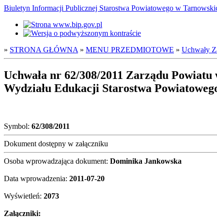
Biuletyn Informacji Publicznej Starostwa Powiatowego w Tarnowsk
»
STRONA GŁÓWNA
»
MENU PRZEDMIOTOWE
»
Uchwały Z
Uchwała nr 62/308/2011 Zarządu Powiatu w
Wydziału Edukacji Starostwa Powiatowego
Symbol:
62/308/2011
Dokument dostępny w załączniku
Osoba wprowadzająca dokument:
Dominika Jankowska
Data wprowadzenia:
2011-07-20
Wyświetleń:
2073
Załączniki: