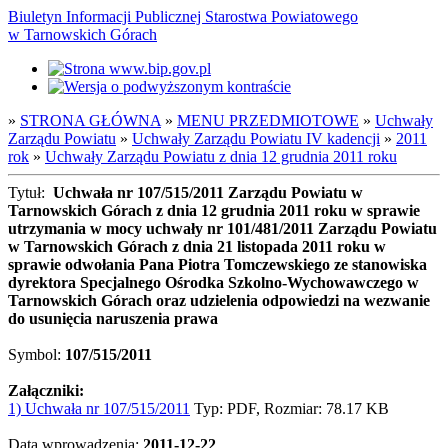
Biuletyn Informacji Publicznej Starostwa Powiatowego
w Tarnowskich Górach
»
STRONA GŁÓWNA
»
MENU PRZEDMIOTOWE
»
Uchwały
Zarządu Powiatu
»
Uchwały Zarządu Powiatu IV kadencji
»
2011
rok
»
Uchwały Zarządu Powiatu z dnia 12 grudnia 2011 roku
Tytuł:
Uchwała nr 107/515/2011 Zarządu Powiatu w
Tarnowskich Górach z dnia 12 grudnia 2011 roku w sprawie
utrzymania w mocy uchwały nr 101/481/2011 Zarządu Powiatu
w Tarnowskich Górach z dnia 21 listopada 2011 roku w
sprawie odwołania Pana Piotra Tomczewskiego ze stanowiska
dyrektora Specjalnego Ośrodka Szkolno-Wychowawczego w
Tarnowskich Górach oraz udzielenia odpowiedzi na wezwanie
do usunięcia naruszenia prawa
Symbol:
107/515/2011
Załączniki:
1) Uchwała nr 107/515/2011
Typ: PDF, Rozmiar: 78.17 KB
Data wprowadzenia:
2011-12-22