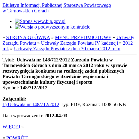
Biuletyn Informacji Publicznej Starostwa Powiatowego
w Tarnowskich Górach
»
STRONA GŁÓWNA
»
MENU PRZEDMIOTOWE
»
Uchwały
Zarządu Powiatu
»
Uchwały Zarządu Powiatu IV kadencji
»
2012
rok
»
Uchwały Zarządu Powiatu z dnia 30 marca 2012 roku
Tytuł:
Uchwała nr 148/712/2012 Zarządu Powiatu w
Tarnowskich Górach z dnia 28 marca 2012 roku w sprawie
rozstrzygnięcia konkursu na realizację zadań publicznych
Powiatu Tarnogórskiego w dziedzinie wspierania i
upowszechniania kultury fizycznej i sportu
Symbol:
148/712/2012
Załączniki:
1) Uchwała nr 148/712/2012
Typ: PDF, Rozmiar: 1008.56 KB
Data wprowadzenia:
2012-04-03
WIĘCEJ
»
«
POWRÓT