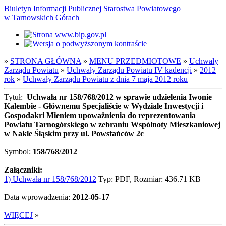
Biuletyn Informacji Publicznej Starostwa Powiatowego
w Tarnowskich Górach
»
STRONA GŁÓWNA
»
MENU PRZEDMIOTOWE
»
Uchwały
Zarządu Powiatu
»
Uchwały Zarządu Powiatu IV kadencji
»
2012
rok
»
Uchwały Zarządu Powiatu z dnia 7 maja 2012 roku
Tytuł:
Uchwała nr 158/768/2012 w sprawie udzielenia Iwonie
Kalembie - Głównemu Specjaliście w Wydziale Inwestycji i
Gospodakri Mieniem upoważnienia do reprezentowania
Powiatu Tarnogórskiego w zebraniu Wspólnoty Mieszkaniowej
w Nakle Śląskim przy ul. Powstańców 2c
Symbol:
158/768/2012
Załączniki:
1) Uchwała nr 158/768/2012
Typ: PDF, Rozmiar: 436.71 KB
Data wprowadzenia:
2012-05-17
WIĘCEJ
»