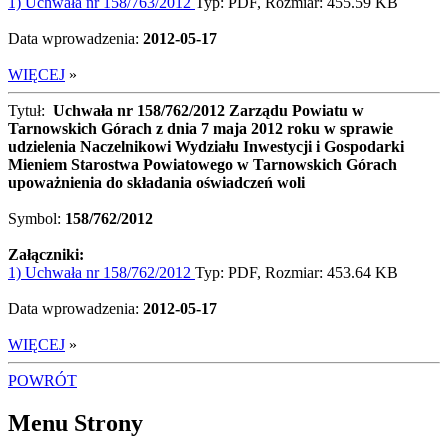
1) Uchwała nr 158/763/2012
Typ: PDF, Rozmiar: 455.59 KB
Data wprowadzenia:
2012-05-17
WIĘCEJ
»
Tytuł:
Uchwała nr 158/762/2012 Zarządu Powiatu w
Tarnowskich Górach z dnia 7 maja 2012 roku w sprawie
udzielenia Naczelnikowi Wydziału Inwestycji i Gospodarki
Mieniem Starostwa Powiatowego w Tarnowskich Górach
upoważnienia do składania oświadczeń woli
Symbol:
158/762/2012
Załączniki:
1) Uchwała nr 158/762/2012
Typ: PDF, Rozmiar: 453.64 KB
Data wprowadzenia:
2012-05-17
WIĘCEJ
»
POWRÓT
Menu Strony