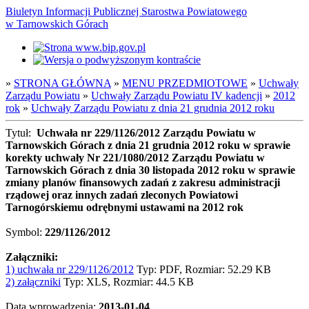
Biuletyn Informacji Publicznej Starostwa Powiatowego
w Tarnowskich Górach
»
STRONA GŁÓWNA
»
MENU PRZEDMIOTOWE
»
Uchwały
Zarządu Powiatu
»
Uchwały Zarządu Powiatu IV kadencji
»
2012
rok
»
Uchwały Zarządu Powiatu z dnia 21 grudnia 2012 roku
Tytuł:
Uchwała nr 229/1126/2012 Zarządu Powiatu w
Tarnowskich Górach z dnia 21 grudnia 2012 roku w sprawie
korekty uchwały Nr 221/1080/2012 Zarządu Powiatu w
Tarnowskich Górach z dnia 30 listopada 2012 roku w sprawie
zmiany planów finansowych zadań z zakresu administracji
rządowej oraz innych zadań zleconych Powiatowi
Tarnogórskiemu odrębnymi ustawami na 2012 rok
Symbol:
229/1126/2012
Załączniki:
1) uchwała nr 229/1126/2012
Typ: PDF, Rozmiar: 52.29 KB
2) załączniki
Typ: XLS, Rozmiar: 44.5 KB
Data wprowadzenia:
2013-01-04