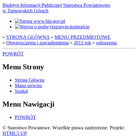
Biuletyn Informacji Publicznej Starostwa Powiatowego
w Tarnowskich Górach
»
STRONA GŁÓWNA
»
MENU PRZEDMIOTOWE
»
Obwieszczenia i zawiadomienia
»
2013 rok
»
ogloszenia
POWRÓT
Menu Strony
Strona Główna
Mapa serwisu
Szukaj
Menu Nawigacji
POWRÓT
© Starostwo Powiatowe. Wszelkie prawa zastrzeżone. Projekt:
HTML5 UP
.