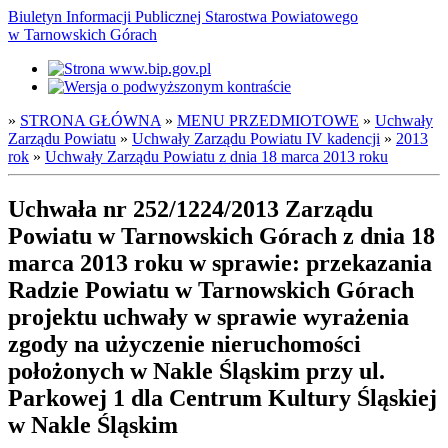
Biuletyn Informacji Publicznej Starostwa Powiatowego
w Tarnowskich Górach
»
STRONA GŁÓWNA
»
MENU PRZEDMIOTOWE
»
Uchwały
Zarządu Powiatu
»
Uchwały Zarządu Powiatu IV kadencji
»
2013
rok
»
Uchwały Zarządu Powiatu z dnia 18 marca 2013 roku
Uchwała nr 252/1224/2013 Zarządu
Powiatu w Tarnowskich Górach z dnia 18
marca 2013 roku w sprawie: przekazania
Radzie Powiatu w Tarnowskich Górach
projektu uchwały w sprawie wyrażenia
zgody na użyczenie nieruchomości
położonych w Nakle Śląskim przy ul.
Parkowej 1 dla Centrum Kultury Śląskiej
w Nakle Śląskim