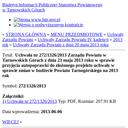
Biuletyn Informacji Publicznej Starostwa Powiatowego
w Tarnowskich Górach
»
STRONA GŁÓWNA
»
MENU PRZEDMIOTOWE
»
Uchwały
Zarządu Powiatu
»
Uchwały Zarządu Powiatu IV kadencji
»
2013
rok
»
Uchwały Zarządu Powiatu z dnia 20 maja 2013 roku
Tytuł:
Uchwała nr 272/1326/2013 Zarządu Powiatu w
Tarnowskich Górach z dnia 23 maja 2013 roku w sprawie
przyjęcia autopoprawki do złożonego projektu uchwały w
sprawie zmian w budżecie Powiatu Tarnogórskiego na 2013
rok
Symbol:
272/1326/2013
Załączniki:
1) Uchwała nr 272/1326/2013
Typ: PDF, Rozmiar: 207.91 KB
Data wprowadzenia:
2013-06-06
WIĘCEJ
»