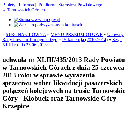
Biuletyn Informacji Publicznej Starostwa Powiatowego
w Tarnowskich Górach
»
STRONA GŁÓWNA
»
MENU PRZEDMIOTOWE
»
Uchwały
Rady Powiatu Tarnogórskiego
»
IV kadencja (2010-2014)
»
Sesja
XLIII z dnia 25.06.2013r.
uchwała nr XLIII/435/2013 Rady Powiatu
w Tarnowskich Górach z dnia 25 czerwca
2013 roku w sprawie wyrażenia
sprzeciwu wobec likwidacji pasażerskich
połączeń kolejowych na trasie Tarnowskie
Góry - Kłobuck oraz Tarnowskie Góry -
Krzepice