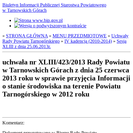
Biuletyn Informacji Publicznej Starostwa Powiatowego
w Tarnowskich Górach
»
STRONA GŁÓWNA
»
MENU PRZEDMIOTOWE
»
Uchwały
Rady Powiatu Tarnogórskiego
»
IV kadencja (2010-2014)
»
Sesja
XLIII z dnia 25.06.2013r.
uchwała nr XLIII/423/2013 Rady Powiatu
w Tarnowskich Górach z dnia 25 czerwca
2013 roku w sprawie przyjęcia Informacji
o stanie środowiska na terenie Powiatu
Tarnogórskiego w 2012 roku
Komentarz:
Dokument przygotowano w Biurze Rady Powiatu.