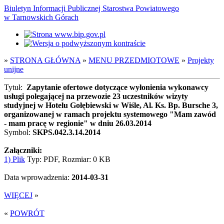
Biuletyn Informacji Publicznej Starostwa Powiatowego
w Tarnowskich Górach
»
STRONA GŁÓWNA
»
MENU PRZEDMIOTOWE
»
Projekty
unijne
Tytuł:
Zapytanie ofertowe dotyczące wyłonienia wykonawcy
usługi polegającej na przewozie 23 uczestników wizyty
studyjnej w Hotelu Gołębiewski w Wiśle, Al. Ks. Bp. Bursche 3,
organizowanej w ramach projektu systemowego "Mam zawód
- mam pracę w regionie" w dniu 26.03.2014
Symbol:
SKPS.042.3.14.2014
Załączniki:
1) Plik
Typ: PDF, Rozmiar: 0 KB
Data wprowadzenia:
2014-03-31
WIĘCEJ
»
«
POWRÓT