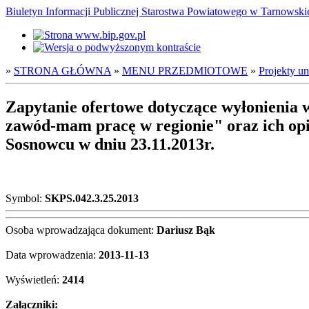
Biuletyn Informacji Publicznej Starostwa Powiatowego w Tarnowsk
»
STRONA GŁÓWNA
»
MENU PRZEDMIOTOWE
»
Projekty un
Zapytanie ofertowe dotyczące wyłonienia
zawód-mam pracę w regionie" oraz ich opi
Sosnowcu w dniu 23.11.2013r.
Symbol:
SKPS.042.3.25.2013
Osoba wprowadzająca dokument:
Dariusz Bąk
Data wprowadzenia:
2013-11-13
Wyświetleń:
2414
Załączniki: