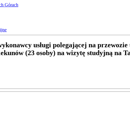
ich Górach
ijne
 wykonawcy usługi polegającej na przewozi
ekunów (23 osoby) na wizytę studyjną na T