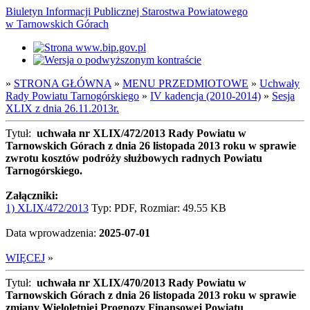
Biuletyn Informacji Publicznej Starostwa Powiatowego
w Tarnowskich Górach
»
STRONA GŁÓWNA
»
MENU PRZEDMIOTOWE
»
Uchwały
Rady Powiatu Tarnogórskiego
»
IV kadencja (2010-2014)
»
Sesja
XLIX z dnia 26.11.2013r.
Tytuł:
uchwała nr XLIX/472/2013 Rady Powiatu w
Tarnowskich Górach z dnia 26 listopada 2013 roku w sprawie
zwrotu kosztów podróży służbowych radnych Powiatu
Tarnogórskiego.
Załączniki:
1) XLIX/472/2013
Typ: PDF, Rozmiar: 49.55 KB
Data wprowadzenia:
2025-07-01
WIĘCEJ
»
Tytuł:
uchwała nr XLIX/470/2013 Rady Powiatu w
Tarnowskich Górach z dnia 26 listopada 2013 roku w sprawie
zmiany Wieloletniej Prognozy Finansowej Powiatu