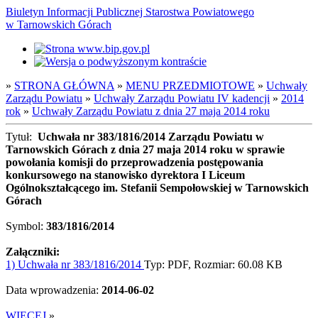
Biuletyn Informacji Publicznej Starostwa Powiatowego
w Tarnowskich Górach
»
STRONA GŁÓWNA
»
MENU PRZEDMIOTOWE
»
Uchwały
Zarządu Powiatu
»
Uchwały Zarządu Powiatu IV kadencji
»
2014
rok
»
Uchwały Zarządu Powiatu z dnia 27 maja 2014 roku
Tytuł:
Uchwała nr 383/1816/2014 Zarządu Powiatu w
Tarnowskich Górach z dnia 27 maja 2014 roku w sprawie
powołania komisji do przeprowadzenia postępowania
konkursowego na stanowisko dyrektora I Liceum
Ogólnokształcącego im. Stefanii Sempołowskiej w Tarnowskich
Górach
Symbol:
383/1816/2014
Załączniki:
1) Uchwała nr 383/1816/2014
Typ: PDF, Rozmiar: 60.08 KB
Data wprowadzenia:
2014-06-02
WIĘCEJ
»