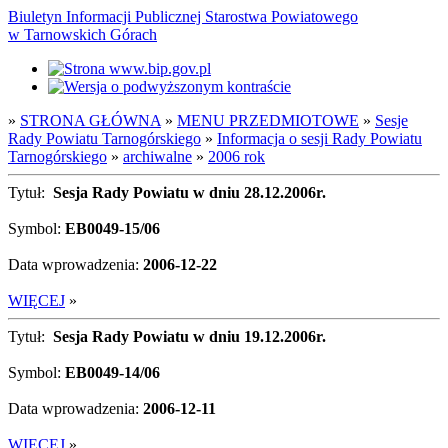
Biuletyn Informacji Publicznej Starostwa Powiatowego
w Tarnowskich Górach
»
STRONA GŁÓWNA
»
MENU PRZEDMIOTOWE
»
Sesje
Rady Powiatu Tarnogórskiego
»
Informacja o sesji Rady Powiatu
Tarnogórskiego
»
archiwalne
»
2006 rok
Tytuł:
Sesja Rady Powiatu w dniu 28.12.2006r.
Symbol:
EB0049-15/06
Data wprowadzenia:
2006-12-22
WIĘCEJ
»
Tytuł:
Sesja Rady Powiatu w dniu 19.12.2006r.
Symbol:
EB0049-14/06
Data wprowadzenia:
2006-12-11
WIĘCEJ
»