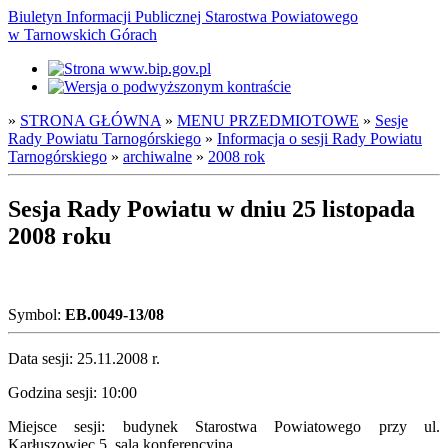
Biuletyn Informacji Publicznej Starostwa Powiatowego
w Tarnowskich Górach
»
STRONA GŁÓWNA
»
MENU PRZEDMIOTOWE
»
Sesje
Rady Powiatu Tarnogórskiego
»
Informacja o sesji Rady Powiatu
Tarnogórskiego
»
archiwalne
»
2008 rok
Sesja Rady Powiatu w dniu 25 listopada
2008 roku
Symbol:
EB.0049-13/08
Data sesji: 25.11.2008 r.
Godzina sesji: 10:00
Miejsce sesji: budynek Starostwa Powiatowego przy ul.
Karłuszowiec 5, sala konferencyjna.