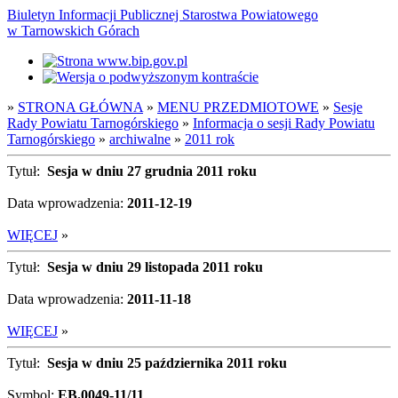
Biuletyn Informacji Publicznej Starostwa Powiatowego
w Tarnowskich Górach
»
STRONA GŁÓWNA
»
MENU PRZEDMIOTOWE
»
Sesje
Rady Powiatu Tarnogórskiego
»
Informacja o sesji Rady Powiatu
Tarnogórskiego
»
archiwalne
»
2011 rok
Tytuł:
Sesja w dniu 27 grudnia 2011 roku
Data wprowadzenia:
2011-12-19
WIĘCEJ
»
Tytuł:
Sesja w dniu 29 listopada 2011 roku
Data wprowadzenia:
2011-11-18
WIĘCEJ
»
Tytuł:
Sesja w dniu 25 października 2011 roku
Symbol:
EB.0049-11/11