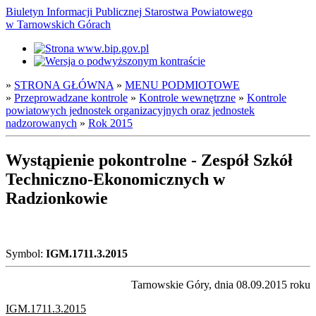
Biuletyn Informacji Publicznej Starostwa Powiatowego
w Tarnowskich Górach
»
STRONA GŁÓWNA
»
MENU PODMIOTOWE
»
Przeprowadzane kontrole
»
Kontrole wewnętrzne
»
Kontrole
powiatowych jednostek organizacyjnych oraz jednostek
nadzorowanych
»
Rok 2015
Wystąpienie pokontrolne - Zespół Szkół
Techniczno-Ekonomicznych w
Radzionkowie
Symbol:
IGM.1711.3.2015
Tarnowskie Góry, dnia 08.09.2015 roku
IGM.1711.3.2015