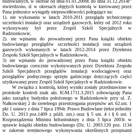
budowlanych, w okresie od dnia 01.01.2009r. do dnia 31.12.2014r”
stwierdzono, iż w okresach objętych kontrolą w kierowanej przez
Pana jednostce wystąpiły nieprawidłowości polegające na:
1). nie wykonaniu w latach 2010-2011 przeglądu technicznego
szczelności instalacji oraz urządzeń gazowych, który od 2012 roku
wykonywany był przez Zespól Szkól Specjalnych w
Radzionkowie,
2). nie wpisaniu do prowadzonej przez Pana książki obiektu
budowlanego przeglądów szczelności instalacji oraz urządzeń
gazowych wykonanych w latach 2012-2014 przez Dyrektora
Zespołu Szkół Specjalnych w Radzionkowie,
3) nie wpisaniu do prowadzonej przez Pana książki obiektu
budowlanego corocznie wykonywanych przez Dyrektora Zespołu
Szkól Specjalnych przeglądów instalacji wodociągowej oraz
przeglądów podręcznego sprzętu gaśniczego dotyczących części
użytkowanej przez Zespól Szkół Specjalnych w Radzionkowie.
W związku z kontrolą, której wyniki zostały przedstawione w
protokole kontroli znak akt. IGM.1711.3.2015 zobowiązuję Pana
jako zarządcę budynku położonego w Radzionkowie przy ul. Z.
Nałkowskiej 2 do rzetelnego przestrzegania przepisów art. 62.ust. 1
pkt 1 ustawy z dnia 7 lipca 1994r. Prawo Budowlane (tekst jednolity
Dz. U. 2013 poz.1409 z późń. zm.) oraz § 5 ust. 4 i § 6 ust. 1
Rozporządzenia Ministra Infrastruktury z dnia 3 lipca 2003r. w
sprawie książki obiektu budowlanego (Dz. U. 2003.120 poz. 1134
w zakresie terminowego wykonywania określonych przepisami