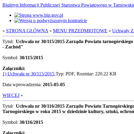
Biuletyn Informacji Publicznej Starostwa Powiatowego w Tarnowsk
»
STRONA GŁÓWNA
»
MENU PRZEDMIOTOWE
»
Uchwały Z
Tytuł:
Uchwała nr 30/115/2015 Zarządu Powiatu tarnogórskiego 
- Zachód"
Symbol:
30/115/2015
Załączniki:
1) Uchwała nr 30/115/2015
Typ: PDF, Rozmiar: 220.22 KB
Data wprowadzenia:
2015-05-05
WIĘCEJ
»
Tytuł:
Uchwała nr 30/116/2015 Zarządu Powiatu Tarnogórskiego z
Tarnogórskiego w roku 2015 w dziedzinie kultury, sztuki, ochro
Symbol:
30/116/2015
Załączniki: