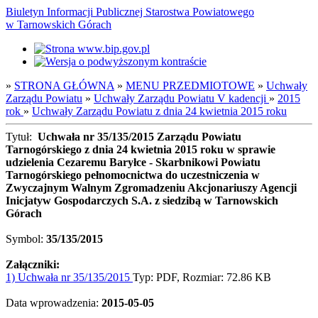
Biuletyn Informacji Publicznej Starostwa Powiatowego
w Tarnowskich Górach
»
STRONA GŁÓWNA
»
MENU PRZEDMIOTOWE
»
Uchwały
Zarządu Powiatu
»
Uchwały Zarządu Powiatu V kadencji
»
2015
rok
»
Uchwały Zarządu Powiatu z dnia 24 kwietnia 2015 roku
Tytuł:
Uchwała nr 35/135/2015 Zarządu Powiatu
Tarnogórskiego z dnia 24 kwietnia 2015 roku w sprawie
udzielenia Cezaremu Baryłce - Skarbnikowi Powiatu
Tarnogórskiego pełnomocnictwa do uczestniczenia w
Zwyczajnym Walnym Zgromadzeniu Akcjonariuszy Agencji
Inicjatyw Gospodarczych S.A. z siedzibą w Tarnowskich
Górach
Symbol:
35/135/2015
Załączniki:
1) Uchwała nr 35/135/2015
Typ: PDF, Rozmiar: 72.86 KB
Data wprowadzenia:
2015-05-05