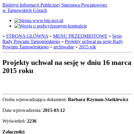
Biuletyn Informacji Publicznej Starostwa Powiatowego
w Tarnowskich Górach
»
STRONA GŁÓWNA
»
MENU PRZEDMIOTOWE
»
Sesje
Rady Powiatu Tarnogórskiego
»
Projekty uchwał na sesje Rady
Powiatu Tarnogórskiego
»
archiwalne
»
2015 rok
Projekty uchwał na sesję w dniu 16 marca
2015 roku
Osoba wprowadzająca dokument:
Barbara Rzyman-Staśkiewicz
Data wprowadzenia:
2015-03-12
Wyświetleń:
2236
Załączniki: