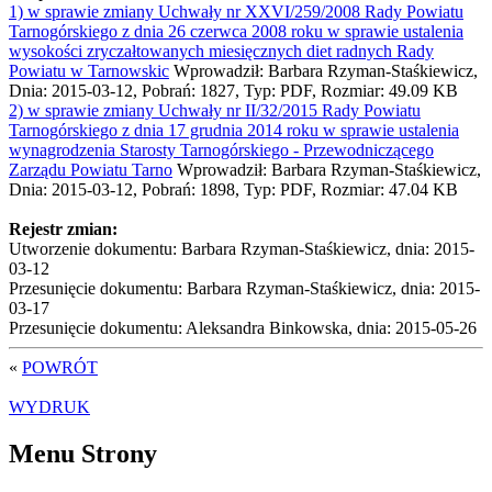
1) w sprawie zmiany Uchwały nr XXVI/259/2008 Rady Powiatu
Tarnogórskiego z dnia 26 czerwca 2008 roku w sprawie ustalenia
wysokości zryczałtowanych miesięcznych diet radnych Rady
Powiatu w Tarnowskic
Wprowadził: Barbara Rzyman-Staśkiewicz,
Dnia: 2015-03-12, Pobrań: 1827, Typ: PDF, Rozmiar: 49.09 KB
2) w sprawie zmiany Uchwały nr II/32/2015 Rady Powiatu
Tarnogórskiego z dnia 17 grudnia 2014 roku w sprawie ustalenia
wynagrodzenia Starosty Tarnogórskiego - Przewodniczącego
Zarządu Powiatu Tarno
Wprowadził: Barbara Rzyman-Staśkiewicz,
Dnia: 2015-03-12, Pobrań: 1898, Typ: PDF, Rozmiar: 47.04 KB
Rejestr zmian:
Utworzenie dokumentu: Barbara Rzyman-Staśkiewicz, dnia: 2015-
03-12
Przesunięcie dokumentu: Barbara Rzyman-Staśkiewicz, dnia: 2015-
03-17
Przesunięcie dokumentu: Aleksandra Binkowska, dnia: 2015-05-26
«
POWRÓT
WYDRUK
Menu Strony