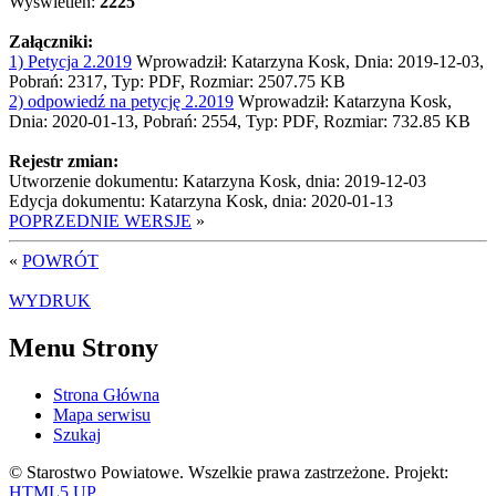
Wyświetleń:
2225
Załączniki:
1) Petycja 2.2019
Wprowadził: Katarzyna Kosk, Dnia: 2019-12-03,
Pobrań: 2317, Typ: PDF, Rozmiar: 2507.75 KB
2) odpowiedź na petycję 2.2019
Wprowadził: Katarzyna Kosk,
Dnia: 2020-01-13, Pobrań: 2554, Typ: PDF, Rozmiar: 732.85 KB
Rejestr zmian:
Utworzenie dokumentu: Katarzyna Kosk, dnia: 2019-12-03
Edycja dokumentu: Katarzyna Kosk, dnia: 2020-01-13
POPRZEDNIE WERSJE
»
«
POWRÓT
WYDRUK
Menu Strony
Strona Główna
Mapa serwisu
Szukaj
© Starostwo Powiatowe. Wszelkie prawa zastrzeżone. Projekt:
HTML5 UP
.