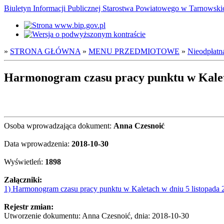
Biuletyn Informacji Publicznej Starostwa Powiatowego w Tarnowsk
»
STRONA GŁÓWNA
»
MENU PRZEDMIOTOWE
»
Nieodpłatn
Harmonogram czasu pracy punktu w Kaleta
Osoba wprowadzająca dokument:
Anna Czesnoić
Data wprowadzenia:
2018-10-30
Wyświetleń:
1898
Załączniki:
1) Harmonogram czasu pracy punktu w Kaletach w dniu 5 listopada 
Rejestr zmian:
Utworzenie dokumentu: Anna Czesnoić, dnia: 2018-10-30