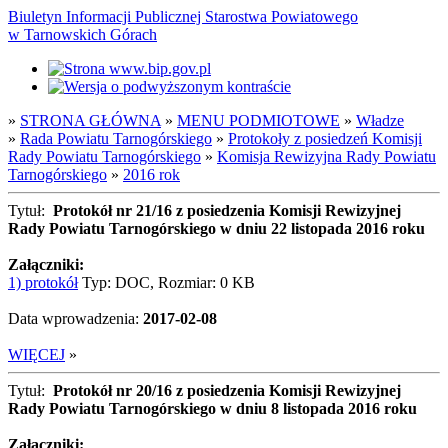
Biuletyn Informacji Publicznej Starostwa Powiatowego
w Tarnowskich Górach
»
STRONA GŁÓWNA
»
MENU PODMIOTOWE
»
Władze
»
Rada Powiatu Tarnogórskiego
»
Protokoły z posiedzeń Komisji
Rady Powiatu Tarnogórskiego
»
Komisja Rewizyjna Rady Powiatu
Tarnogórskiego
»
2016 rok
Tytuł:
Protokół nr 21/16 z posiedzenia Komisji Rewizyjnej
Rady Powiatu Tarnogórskiego w dniu 22 listopada 2016 roku
Załączniki:
1) protokół
Typ: DOC, Rozmiar: 0 KB
Data wprowadzenia:
2017-02-08
WIĘCEJ
»
Tytuł:
Protokół nr 20/16 z posiedzenia Komisji Rewizyjnej
Rady Powiatu Tarnogórskiego w dniu 8 listopada 2016 roku
Załączniki: