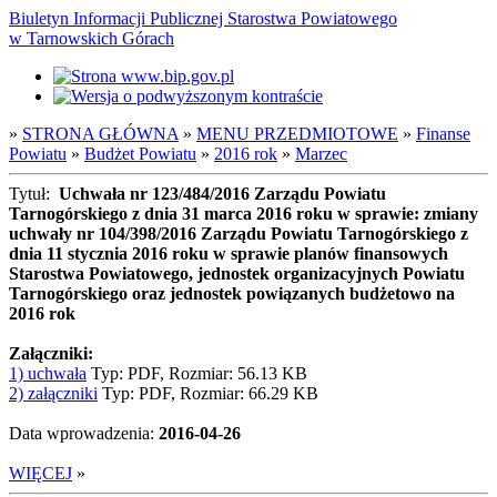
Biuletyn Informacji Publicznej Starostwa Powiatowego
w Tarnowskich Górach
»
STRONA GŁÓWNA
»
MENU PRZEDMIOTOWE
»
Finanse
Powiatu
»
Budżet Powiatu
»
2016 rok
»
Marzec
Tytuł:
Uchwała nr 123/484/2016 Zarządu Powiatu
Tarnogórskiego z dnia 31 marca 2016 roku w sprawie: zmiany
uchwały nr 104/398/2016 Zarządu Powiatu Tarnogórskiego z
dnia 11 stycznia 2016 roku w sprawie planów finansowych
Starostwa Powiatowego, jednostek organizacyjnych Powiatu
Tarnogórskiego oraz jednostek powiązanych budżetowo na
2016 rok
Załączniki:
1) uchwała
Typ: PDF, Rozmiar: 56.13 KB
2) załączniki
Typ: PDF, Rozmiar: 66.29 KB
Data wprowadzenia:
2016-04-26
WIĘCEJ
»