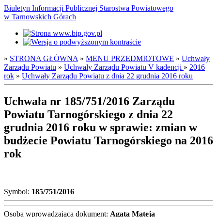
Biuletyn Informacji Publicznej Starostwa Powiatowego
w Tarnowskich Górach
»
STRONA GŁÓWNA
»
MENU PRZEDMIOTOWE
»
Uchwały
Zarządu Powiatu
»
Uchwały Zarządu Powiatu V kadencji
»
2016
rok
»
Uchwały Zarządu Powiatu z dnia 22 grudnia 2016 roku
Uchwała nr 185/751/2016 Zarządu
Powiatu Tarnogórskiego z dnia 22
grudnia 2016 roku w sprawie: zmian w
budżecie Powiatu Tarnogórskiego na 2016
rok
Symbol:
185/751/2016
Osoba wprowadzająca dokument:
Agata Mateja