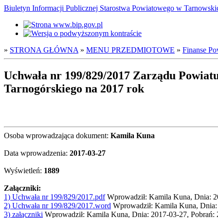
Biuletyn Informacji Publicznej Starostwa Powiatowego w Tarnowsk
»
STRONA GŁÓWNA
»
MENU PRZEDMIOTOWE
»
Finanse Po
Uchwała nr 199/829/2017 Zarządu Powiatu
Tarnogórskiego na 2017 rok
Osoba wprowadzająca dokument:
Kamila Kuna
Data wprowadzenia:
2017-03-27
Wyświetleń:
1889
Załączniki:
1) Uchwała nr 199/829/2017.pdf
Wprowadził: Kamila Kuna, Dnia: 2
2) Uchwała nr 199/829/2017.word
Wprowadził: Kamila Kuna, Dnia:
3) załączniki
Wprowadził: Kamila Kuna, Dnia: 2017-03-27, Pobrań: