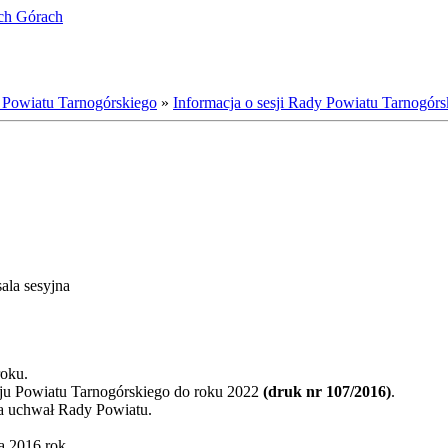
ich Górach
 Powiatu Tarnogórskiego
»
Informacja o sesji Rady Powiatu Tarnogórs
ala sesyjna
roku.
woju Powiatu Tarnogórskiego do roku 2022
(druk nr 107/2016)
.
ia uchwał Rady Powiatu.
a 2016 rok.