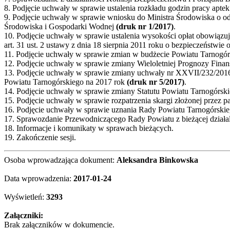
8. Podjęcie uchwały w sprawie ustalenia rozkładu godzin pracy apt
9. Podjęcie uchwały w sprawie wniosku do Ministra Środowiska o 
Środowiska i Gospodarki Wodnej
(druk nr 1/2017)
.
10. Podjęcie uchwały w sprawie ustalenia wysokości opłat obowiąz
art. 31 ust. 2 ustawy z dnia 18 sierpnia 2011 roku o bezpieczeństw
11. Podjęcie uchwały w sprawie zmian w budżecie Powiatu Tarnogó
12. Podjęcie uchwały w sprawie zmiany Wieloletniej Prognozy Fina
13. Podjęcie uchwały w sprawie zmiany uchwały nr XXVII/232/2016 
Powiatu Tarnogórskiego na 2017 rok
(druk nr 5/2017)
.
14. Podjęcie uchwały w sprawie zmiany Statutu Powiatu Tarnogórsk
15. Podjęcie uchwały w sprawie rozpatrzenia skargi złożonej przez
16. Podjęcie uchwały w sprawie uznania Rady Powiatu Tarnogórskiego
17. Sprawozdanie Przewodniczącego Rady Powiatu z bieżącej działal
18. Informacje i komunikaty w sprawach bieżących.
19. Zakończenie sesji.
Osoba wprowadzająca dokument:
Aleksandra Binkowska
Data wprowadzenia:
2017-01-24
Wyświetleń:
3293
Załączniki:
Brak załączników w dokumencie.