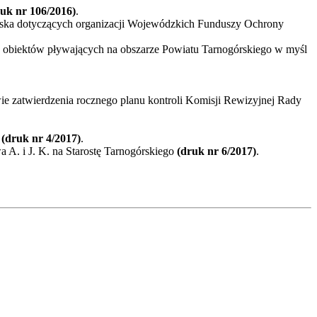
ruk nr 106/2016)
.
iska dotyczących organizacji Wojewódzkich Funduszy Ochrony
h obiektów pływających na obszarze Powiatu Tarnogórskiego w myśl
e zatwierdzenia rocznego planu kontroli Komisji Rewizyjnej Rady
o
(druk nr 4/2017)
.
 A. i J. K. na Starostę Tarnogórskiego
(druk nr 6/2017)
.