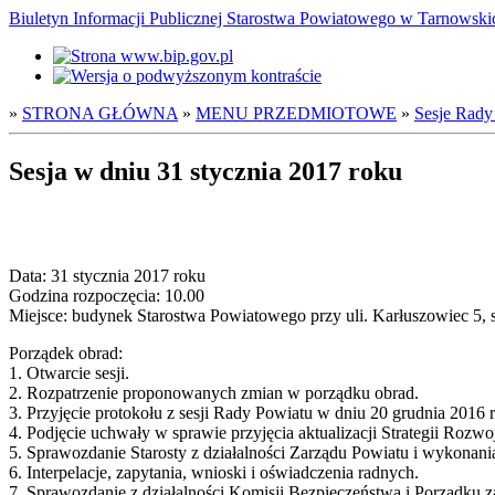
Biuletyn Informacji Publicznej Starostwa Powiatowego w Tarnowsk
»
STRONA GŁÓWNA
»
MENU PRZEDMIOTOWE
»
Sesje Rady
Sesja w dniu 31 stycznia 2017 roku
Data: 31 stycznia 2017 roku
Godzina rozpoczęcia: 10.00
Miejsce: budynek Starostwa Powiatowego przy uli. Karłuszowiec 5, s
Porządek obrad:
1. Otwarcie sesji.
2. Rozpatrzenie proponowanych zmian w porządku obrad.
3. Przyjęcie protokołu z sesji Rady Powiatu w dniu 20 grudnia 2016 
4. Podjęcie uchwały w sprawie przyjęcia aktualizacji Strategii Roz
5. Sprawozdanie Starosty z działalności Zarządu Powiatu i wykonan
6. Interpelacje, zapytania, wnioski i oświadczenia radnych.
7. Sprawozdanie z działalności Komisji Bezpieczeństwa i Porządku z