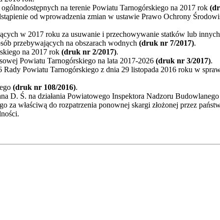
ek ogólnodostępnych na terenie Powiatu Tarnogórskiego na 2017 rok
(d
odstąpienie od wprowadzenia zmian w ustawie Prawo Ochrony Środow
ujących w 2017 roku za usuwanie i przechowywanie statków lub innyc
ie osób przebywających na obszarach wodnych
(druk nr 7/2017)
.
rskiego na 2017 rok
(druk nr 2/2017)
.
nsowej Powiatu Tarnogórskiego na lata 2017-2026
(druk nr 3/2017)
.
Rady Powiatu Tarnogórskiego z dnia 29 listopada 2016 roku w sprawi
iego
(druk nr 108/2016)
.
 pana D. Ś. na działania Powiatowego Inspektora Nadzoru Budowlaneg
 za właściwą do rozpatrzenia ponownej skargi złożonej przez państwa
ności.