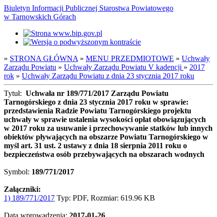
Biuletyn Informacji Publicznej Starostwa Powiatowego
w Tarnowskich Górach
»
STRONA GŁÓWNA
»
MENU PRZEDMIOTOWE
»
Uchwały
Zarządu Powiatu
»
Uchwały Zarządu Powiatu V kadencji
»
2017
rok
»
Uchwały Zarządu Powiatu z dnia 23 stycznia 2017 roku
Tytuł:
Uchwała nr 189/771/2017 Zarządu Powiatu
Tarnogórskiego z dnia 23 stycznia 2017 roku w sprawie:
przedstawienia Radzie Powiatu Tarnogórskiego projektu
uchwały w sprawie ustalenia wysokości opłat obowiązujących
w 2017 roku za usuwanie i przechowywanie statków lub innych
obiektów pływających na obszarze Powiatu Tarnogórskiego w
myśl art. 31 ust. 2 ustawy z dnia 18 sierpnia 2011 roku o
bezpieczeństwa osób przebywających na obszarach wodnych
Symbol:
189/771/2017
Załączniki:
1) 189/771/2017
Typ: PDF, Rozmiar: 619.96 KB
Data wprowadzenia:
2017-01-26