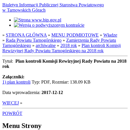
Biuletyn Informacji Publicznej Starostwa Powiatowego
w Tarnowskich Górach
»
STRONA GŁÓWNA
»
MENU PODMIOTOWE
»
Władze
»
Rada Powiatu Tarnogórskiego
»
Zamierzenia Rady Powiatu
Tarnogórskiego
»
archiwalne
»
2018 rok
»
Plan kontroli Komisji
Rewizyjnej Rady Powiatu Tarnogórskiego na 2018 rok
Tytuł:
Plan kontroli Komisji Rewizyjnej Rady Powiatu na 2018
rok
Załączniki:
1) plan kontroli
Typ: PDF, Rozmiar: 138.09 KB
Data wprowadzenia:
2017-12-12
WIĘCEJ
»
POWRÓT
Menu Strony