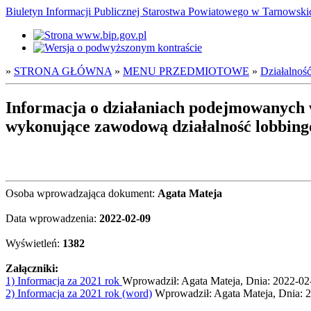
Biuletyn Informacji Publicznej Starostwa Powiatowego w Tarnowsk
»
STRONA GŁÓWNA
»
MENU PRZEDMIOTOWE
»
Działalnoś
Informacja o działaniach podejmowanych
wykonujące zawodową działalność lobbin
Osoba wprowadzająca dokument:
Agata Mateja
Data wprowadzenia:
2022-02-09
Wyświetleń:
1382
Załączniki:
1) Informacja za 2021 rok
Wprowadził: Agata Mateja, Dnia: 2022-02
2) Informacja za 2021 rok (word)
Wprowadził: Agata Mateja, Dnia: 