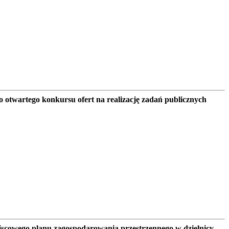
 otwartego konkursu ofert na realizację zadań publicznych
jscowego planu zagospodarowania przestrzennego w dzielnicy