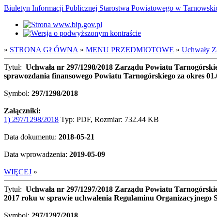
Biuletyn Informacji Publicznej Starostwa Powiatowego w Tarnowsk
»
STRONA GŁÓWNA
»
MENU PRZEDMIOTOWE
»
Uchwały Z
Tytuł:
Uchwała nr 297/1298/2018 Zarządu Powiatu Tarnogórskie
sprawozdania finansowego Powiatu Tarnogórskiego za okres 01.0
Symbol:
297/1298/2018
Załączniki:
1) 297/1298/2018
Typ: PDF, Rozmiar: 732.44 KB
Data dokumentu:
2018-05-21
Data wprowadzenia:
2019-05-09
WIĘCEJ
»
Tytuł:
Uchwała nr 297/1297/2018 Zarządu Powiatu Tarnogórskieg
2017 roku w sprawie uchwalenia Regulaminu Organizacyjnego 
Symbol:
297/1297/2018