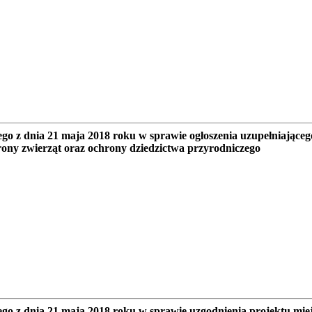
 z dnia 21 maja 2018 roku w sprawie ogłoszenia uzupełniającego
rony zwierząt oraz ochrony dziedzictwa przyrodniczego
o z dnia 21 maja 2018 roku w sprawie uzgodnienia projektu mie