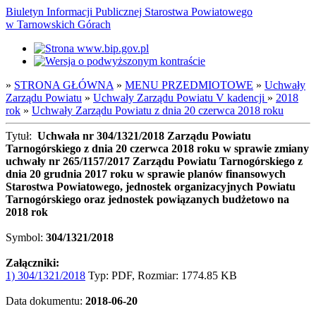
Biuletyn Informacji Publicznej Starostwa Powiatowego
w Tarnowskich Górach
»
STRONA GŁÓWNA
»
MENU PRZEDMIOTOWE
»
Uchwały
Zarządu Powiatu
»
Uchwały Zarządu Powiatu V kadencji
»
2018
rok
»
Uchwały Zarządu Powiatu z dnia 20 czerwca 2018 roku
Tytuł:
Uchwała nr 304/1321/2018 Zarządu Powiatu
Tarnogórskiego z dnia 20 czerwca 2018 roku w sprawie zmiany
uchwały nr 265/1157/2017 Zarządu Powiatu Tarnogórskiego z
dnia 20 grudnia 2017 roku w sprawie planów finansowych
Starostwa Powiatowego, jednostek organizacyjnych Powiatu
Tarnogórskiego oraz jednostek powiązanych budżetowo na
2018 rok
Symbol:
304/1321/2018
Załączniki:
1) 304/1321/2018
Typ: PDF, Rozmiar: 1774.85 KB
Data dokumentu:
2018-06-20