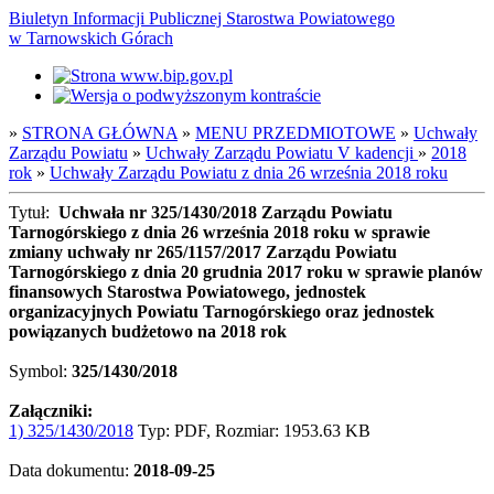
Biuletyn Informacji Publicznej Starostwa Powiatowego
w Tarnowskich Górach
»
STRONA GŁÓWNA
»
MENU PRZEDMIOTOWE
»
Uchwały
Zarządu Powiatu
»
Uchwały Zarządu Powiatu V kadencji
»
2018
rok
»
Uchwały Zarządu Powiatu z dnia 26 września 2018 roku
Tytuł:
Uchwała nr 325/1430/2018 Zarządu Powiatu
Tarnogórskiego z dnia 26 września 2018 roku w sprawie
zmiany uchwały nr 265/1157/2017 Zarządu Powiatu
Tarnogórskiego z dnia 20 grudnia 2017 roku w sprawie planów
finansowych Starostwa Powiatowego, jednostek
organizacyjnych Powiatu Tarnogórskiego oraz jednostek
powiązanych budżetowo na 2018 rok
Symbol:
325/1430/2018
Załączniki:
1) 325/1430/2018
Typ: PDF, Rozmiar: 1953.63 KB
Data dokumentu:
2018-09-25