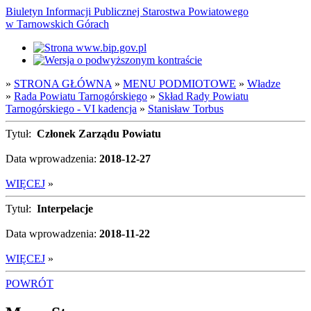
Biuletyn Informacji Publicznej Starostwa Powiatowego
w Tarnowskich Górach
»
STRONA GŁÓWNA
»
MENU PODMIOTOWE
»
Władze
»
Rada Powiatu Tarnogórskiego
»
Skład Rady Powiatu
Tarnogórskiego - VI kadencja
»
Stanisław Torbus
Tytuł:
Członek Zarządu Powiatu
Data wprowadzenia:
2018-12-27
WIĘCEJ
»
Tytuł:
Interpelacje
Data wprowadzenia:
2018-11-22
WIĘCEJ
»
POWRÓT