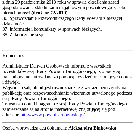
z dnia 29 października 2013 roku w sprawie określenia zasad
gospodarowania składnikami majątkowymi powiatowego zasobu
nieruchomości
(druk nr 72/2019)
.
36. Sprawozdanie Przewodniczącego Rady Powiatu z bieżącej
działalności.
37. Informacje i komunikaty w sprawach bieżących.
38. Zakończenie sesji.
Komentarz:
Administrator Danych Osobowych informuje wszystkich
uczestników sesji Rady Powiatu Tarnogórskiego, iż obrady są
transmitowane i utrwalane za pomocą urządzeń rejestrujących obraz
i dźwięk.
Wejście na salę obrad jest równoznaczne z wyrażeniem zgody na
publikację oraz rozpowszechnianie wizerunku utrwalonego podczas
sesji Rady Powiatu Tarnogórskiego.
Transmisja obrad i nagrania z sesji Rady Powiatu Tarnogórskiego
zamieszczane są na stronie internetowej znajdującej się pod
adresem:
http://www.powiat.tarnogorski.pl/
Osoba wprowadzająca dokument:
Aleksandra Binkowska