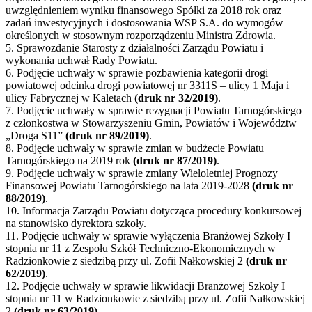
uwzględnieniem wyniku finansowego Spółki za 2018 rok oraz
zadań inwestycyjnych i dostosowania WSP S.A. do wymogów
określonych w stosownym rozporządzeniu Ministra Zdrowia.
5. Sprawozdanie Starosty z działalności Zarządu Powiatu i
wykonania uchwał Rady Powiatu.
6. Podjęcie uchwały w sprawie pozbawienia kategorii drogi
powiatowej odcinka drogi powiatowej nr 3311S – ulicy 1 Maja i
ulicy Fabrycznej w Kaletach
(druk nr 32/2019)
.
7. Podjęcie uchwały w sprawie rezygnacji Powiatu Tarnogórskiego
z członkostwa w Stowarzyszeniu Gmin, Powiatów i Województw
„Droga S11”
(druk nr 89/2019)
.
8. Podjęcie uchwały w sprawie zmian w budżecie Powiatu
Tarnogórskiego na 2019 rok
(druk nr 87/2019)
.
9. Podjęcie uchwały w sprawie zmiany Wieloletniej Prognozy
Finansowej Powiatu Tarnogórskiego na lata 2019-2028
(druk nr
88/2019)
.
10. Informacja Zarządu Powiatu dotycząca procedury konkursowej
na stanowisko dyrektora szkoły.
11. Podjęcie uchwały w sprawie wyłączenia Branżowej Szkoły I
stopnia nr 11 z Zespołu Szkół Techniczno-Ekonomicznych w
Radzionkowie z siedzibą przy ul. Zofii Nałkowskiej 2
(druk nr
62/2019)
.
12. Podjęcie uchwały w sprawie likwidacji Branżowej Szkoły I
stopnia nr 11 w Radzionkowie z siedzibą przy ul. Zofii Nałkowskiej
2
(druk nr 63/2019)
.