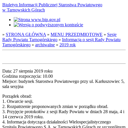
Biuletyn Informacji Publicznej Starostwa Powiatowego
w Tarnowskich Górach
»
STRONA GŁÓWNA
»
MENU PRZEDMIOTOWE
»
Sesje
Rady Powiatu Tarnogórskiego
»
Informacja o sesji Rady Powiatu
Tarnogórskiego
»
archiwalne
»
2019 rok
Data: 27 sierpnia 2019 roku
Godzina rozpoczęcia: 10.00
Miejsce: budynek Starostwa Powiatowego przy ul. Karłuszowiec 5,
sala sesyjna
Porządek obrad:
1. Otwarcie sesji.
2. Rozpatrzenie proponowanych zmian w porządku obrad.
3. Przyjęcie protokołów z sesji Rady Powiatu w dniach 28 maja, 4 i
14 czerwca 2019 roku.
4. Informacja dotycząca działalności Wielospecjalistycznego
Szpitala Powiatowego S.A. w Tarnowskich Górach ze szczególnym