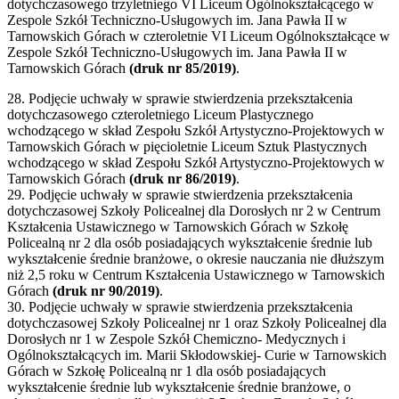
dotychczasowego trzyletniego VI Liceum Ogólnokształcącego w
Zespole Szkół Techniczno-Usługowych im. Jana Pawła II w
Tarnowskich Górach w czteroletnie VI Liceum Ogólnokształcące w
Zespole Szkół Techniczno-Usługowych im. Jana Pawła II w
Tarnowskich Górach
(druk nr 85/2019)
.
28. Podjęcie uchwały w sprawie stwierdzenia przekształcenia
dotychczasowego czteroletniego Liceum Plastycznego
wchodzącego w skład Zespołu Szkół Artystyczno-Projektowych w
Tarnowskich Górach w pięcioletnie Liceum Sztuk Plastycznych
wchodzącego w skład Zespołu Szkół Artystyczno-Projektowych w
Tarnowskich Górach
(druk nr 86/2019)
.
29. Podjęcie uchwały w sprawie stwierdzenia przekształcenia
dotychczasowej Szkoły Policealnej dla Dorosłych nr 2 w Centrum
Kształcenia Ustawicznego w Tarnowskich Górach w Szkołę
Policealną nr 2 dla osób posiadających wykształcenie średnie lub
wykształcenie średnie branżowe, o okresie nauczania nie dłuższym
niż 2,5 roku w Centrum Kształcenia Ustawicznego w Tarnowskich
Górach
(druk nr 90/2019)
.
30. Podjęcie uchwały w sprawie stwierdzenia przekształcenia
dotychczasowej Szkoły Policealnej nr 1 oraz Szkoły Policealnej dla
Dorosłych nr 1 w Zespole Szkół Chemiczno- Medycznych i
Ogólnokształcących im. Marii Skłodowskiej- Curie w Tarnowskich
Górach w Szkołę Policealną nr 1 dla osób posiadających
wykształcenie średnie lub wykształcenie średnie branżowe, o