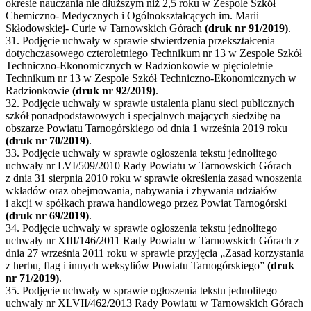
okresie nauczania nie dłuższym niż 2,5 roku w Zespole Szkół
Chemiczno- Medycznych i Ogólnokształcących im. Marii
Skłodowskiej- Curie w Tarnowskich Górach
(druk nr 91/2019)
.
31. Podjęcie uchwały w sprawie stwierdzenia przekształcenia
dotychczasowego czteroletniego Technikum nr 13 w Zespole Szkół
Techniczno-Ekonomicznych w Radzionkowie w pięcioletnie
Technikum nr 13 w Zespole Szkół Techniczno-Ekonomicznych w
Radzionkowie
(druk nr 92/2019)
.
32. Podjęcie uchwały w sprawie ustalenia planu sieci publicznych
szkół ponadpodstawowych i specjalnych mających siedzibę na
obszarze Powiatu Tarnogórskiego od dnia 1 września 2019 roku
(druk nr 70/2019)
.
33. Podjęcie uchwały w sprawie ogłoszenia tekstu jednolitego
uchwały nr LVI/509/2010 Rady Powiatu w Tarnowskich Górach
z dnia 31 sierpnia 2010 roku w sprawie określenia zasad wnoszenia
wkładów oraz obejmowania, nabywania i zbywania udziałów
i akcji w spółkach prawa handlowego przez Powiat Tarnogórski
(druk nr 69/2019)
.
34. Podjęcie uchwały w sprawie ogłoszenia tekstu jednolitego
uchwały nr XIII/146/2011 Rady Powiatu w Tarnowskich Górach z
dnia 27 września 2011 roku w sprawie przyjęcia „Zasad korzystania
z herbu, flag i innych weksyliów Powiatu Tarnogórskiego”
(druk
nr 71/2019)
.
35. Podjęcie uchwały w sprawie ogłoszenia tekstu jednolitego
uchwały nr XLVII/462/2013 Rady Powiatu w Tarnowskich Górach