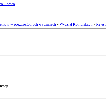
ich Górach
ientów w poszczególnych wydziałach
»
Wydział Komunikacji
»
Rejest
ikacji