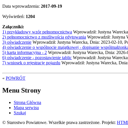
Data wprowadzenia:
2017-09-19
Wyświetleń:
1204
Załączniki:
1) przykładowy wzór pełnomocnictwa
Wprowadził: Justyna Warecka
2) pełnomocnictwo z możliwością edytowania
Wprowadził: Justyna W
3) oświadczenie
Wprowadził: Justyna Warecka, Dnia: 2023-02-10, 
4) oświadczenie o wspólnocie majątkowej - dopisanie wspólmałżonk
5) karta informacyjna - 2
Wprowadził: Justyna Warecka, Dnia: 2026-
6) oświadczenie - pozostawienie tablic
Wprowadził: Justyna Warecka
7) wniosek o rejestrację pojazdu
Wprowadził: Justyna Warecka, Dnia
«
POWRÓT
Menu Strony
Strona Główna
Mapa serwisu
Szukaj
© Starostwo Powiatowe. Wszelkie prawa zastrzeżone. Projekt:
HTML