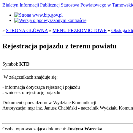
Biuletyn Informacji Publicznej Starostwa Powiatowego w Tarnowsk
»
STRONA GŁÓWNA
»
MENU PRZEDMIOTOWE
»
Obsługa kl
Rejestracja pojazdu z terenu powiatu
Symbol:
KTD
W załącznikach znajduje się:
- informacja dotycząca rejestracji pojazdu
- wniosek o rejestrację pojazdu
Dokument sporządzono w Wydziale Komunikacji
Autoryzacja: mgr inż. Janusz Chabiński - naczelnik Wydziału Komun
Osoba wprowadzająca dokument:
Justyna Warecka