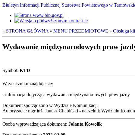
Biuletyn Informacji Publicznej Starostwa Powiatowego w Tarnowsk
»
STRONA GŁÓWNA
»
MENU PRZEDMIOTOWE
»
Obsługa kl
Wydawanie międzynarodowych praw jazd
Symbol:
KTD
W załączniku znajduje się:
- informacja dotycząca wydawania międzynarodowych praw jazdy
Dokument sporządzono w Wydziale Komunikacji
Autoryzacja: mgr inż. Janusz Chabiński - naczelnik Wydziału Komun
Osoba wprowadzająca dokument:
Jolanta Kowolik
Data wprowadzenia:
2023-02-09