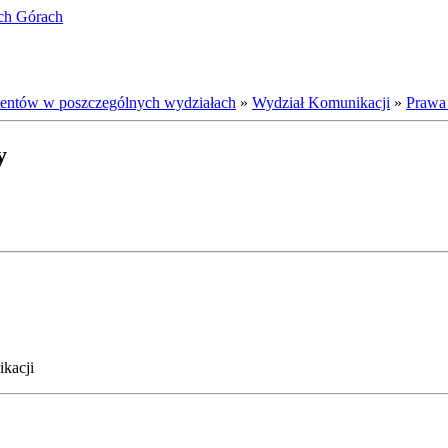
ich Górach
ientów w poszczególnych wydziałach
»
Wydział Komunikacji
»
Prawa
y
ikacji