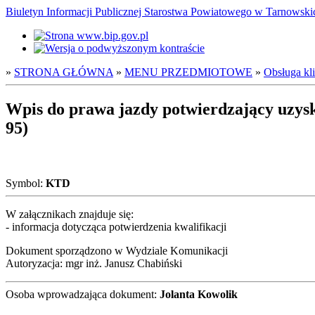
Biuletyn Informacji Publicznej Starostwa Powiatowego w Tarnowsk
»
STRONA GŁÓWNA
»
MENU PRZEDMIOTOWE
»
Obsługa kl
Wpis do prawa jazdy potwierdzający uzyska
95)
Symbol:
KTD
W załącznikach znajduje się:
- informacja dotycząca potwierdzenia kwalifikacji
Dokument sporządzono w Wydziale Komunikacji
Autoryzacja: mgr inż. Janusz Chabiński
Osoba wprowadzająca dokument:
Jolanta Kowolik