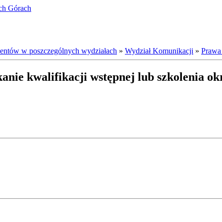
ich Górach
ientów w poszczególnych wydziałach
»
Wydział Komunikacji
»
Prawa
nie kwalifikacji wstępnej lub szkolenia ok