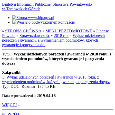
Biuletyn Informacji Publicznej Starostwa Powiatowego
w Tarnowskich Górach
»
STRONA GŁÓWNA
»
MENU PRZEDMIOTOWE
»
Finanse
Powiatu
»
Sprawozdawczość
»
2018 rok
»
Wykaz udzielonych
poręczeń i gwarancji, z wymienieniem podmiotów, których
gwarancje i poręczenia dot
Tytuł:
Wykaz udzielonych poręczeń i gwarancji w 2018 roku, z
wymienieniem podmiotów, których gwarancje i poręczenia
dotyczą
Załączniki:
1) Wykaz udzielonych poręczeń i gwarancji w 2018 roku, z
wymienieniem podmiotów, których gwarancje i poręczenia dotyczą
Typ: DOC, Rozmiar: 1374.5 KB
Data wprowadzenia:
2019-04-18
WIĘCEJ
»
POWRÓT