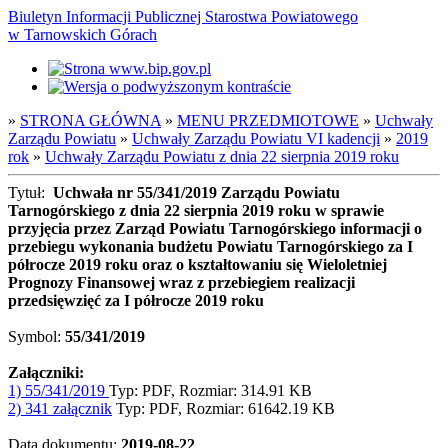
Biuletyn Informacji Publicznej Starostwa Powiatowego
w Tarnowskich Górach
»
STRONA GŁÓWNA
»
MENU PRZEDMIOTOWE
»
Uchwały
Zarządu Powiatu
»
Uchwały Zarządu Powiatu VI kadencji
»
2019
rok
»
Uchwały Zarządu Powiatu z dnia 22 sierpnia 2019 roku
Tytuł:
Uchwała nr 55/341/2019 Zarządu Powiatu
Tarnogórskiego z dnia 22 sierpnia 2019 roku w sprawie
przyjęcia przez Zarząd Powiatu Tarnogórskiego informacji o
przebiegu wykonania budżetu Powiatu Tarnogórskiego za I
półrocze 2019 roku oraz o kształtowaniu się Wieloletniej
Prognozy Finansowej wraz z przebiegiem realizacji
przedsięwzięć za I półrocze 2019 roku
Symbol:
55/341/2019
Załączniki:
1) 55/341/2019
Typ: PDF, Rozmiar: 314.91 KB
2) 341 załącznik
Typ: PDF, Rozmiar: 61642.19 KB
Data dokumentu:
2019-08-22