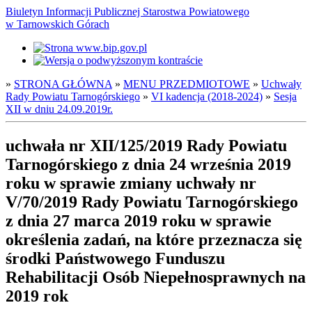
Biuletyn Informacji Publicznej Starostwa Powiatowego
w Tarnowskich Górach
»
STRONA GŁÓWNA
»
MENU PRZEDMIOTOWE
»
Uchwały
Rady Powiatu Tarnogórskiego
»
VI kadencja (2018-2024)
»
Sesja
XII w dniu 24.09.2019r.
uchwała nr XII/125/2019 Rady Powiatu
Tarnogórskiego z dnia 24 września 2019
roku w sprawie zmiany uchwały nr
V/70/2019 Rady Powiatu Tarnogórskiego
z dnia 27 marca 2019 roku w sprawie
określenia zadań, na które przeznacza się
środki Państwowego Funduszu
Rehabilitacji Osób Niepełnosprawnych na
2019 rok