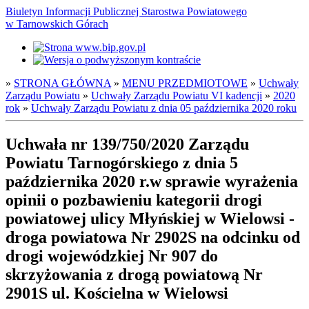
Biuletyn Informacji Publicznej Starostwa Powiatowego
w Tarnowskich Górach
»
STRONA GŁÓWNA
»
MENU PRZEDMIOTOWE
»
Uchwały
Zarządu Powiatu
»
Uchwały Zarządu Powiatu VI kadencji
»
2020
rok
»
Uchwały Zarządu Powiatu z dnia 05 października 2020 roku
Uchwała nr 139/750/2020 Zarządu
Powiatu Tarnogórskiego z dnia 5
października 2020 r.w sprawie wyrażenia
opinii o pozbawieniu kategorii drogi
powiatowej ulicy Młyńskiej w Wielowsi -
droga powiatowa Nr 2902S na odcinku od
drogi wojewódzkiej Nr 907 do
skrzyżowania z drogą powiatową Nr
2901S ul. Kościelna w Wielowsi