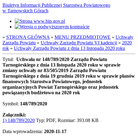
Biuletyn Informacji Publicznej Starostwa Powiatowego
w Tarnowskich Górach
»
STRONA GŁÓWNA
»
MENU PRZEDMIOTOWE
»
Uchwały
Zarządu Powiatu
»
Uchwały Zarządu Powiatu VI kadencji
»
2020
rok
»
Uchwały Zarządu Powiatu z dnia 13 listopada 2020 roku
Tytuł:
Uchwała nr 148/789/2020 Zarządu Powiatu
Tarnogórskiego z dnia 13 listopada 2020 roku w sprawie
zmiany uchwały nr 83/505/2019 Zarządu Powiatu
Tarnogórskiego z dnia 19 grudnia 2019 roku w sprawie planów
finansowych Starostwa Powiatowego, jednostek
organizacyjnych Powiat Tarnogórskiego oraz jednostek
powiązanych budżetowo na 2020 rok
Symbol:
148/789/2020
Załączniki:
1) 148/789/2020
Typ: PDF, Rozmiar: 393.08 KB
Data wprowadzenia:
2020-11-17