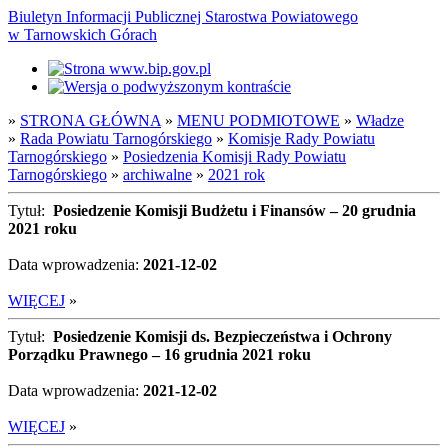
Biuletyn Informacji Publicznej Starostwa Powiatowego
w Tarnowskich Górach
»
STRONA GŁÓWNA
»
MENU PODMIOTOWE
»
Władze
»
Rada Powiatu Tarnogórskiego
»
Komisje Rady Powiatu
Tarnogórskiego
»
Posiedzenia Komisji Rady Powiatu
Tarnogórskiego
»
archiwalne
»
2021 rok
Tytuł:
Posiedzenie Komisji Budżetu i Finansów – 20 grudnia
2021 roku
Data wprowadzenia:
2021-12-02
WIĘCEJ
»
Tytuł:
Posiedzenie Komisji ds. Bezpieczeństwa i Ochrony
Porządku Prawnego – 16 grudnia 2021 roku
Data wprowadzenia:
2021-12-02
WIĘCEJ
»