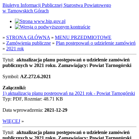
Biuletyn Informacji Publicznej Starostwa Powiatowego
w Tarnowskich Górach
»
STRONA GŁÓWNA
»
MENU PRZEDMIOTOWE
»
Zamówienia publiczne
»
Plan postępowań o udzielenie zamówień
»
2021 rok
Tytuł:
aktualizacja planu postępowań o udzielenie zamówień
publicznych w 2021 roku. Zamawiający: Powiat Tarnogórski
Symbol:
AZ.272.6.2021
Załączniki:
1) aktualizacja planu postępowań na 2021 rok - Powiat Tarnogórski
Typ: PDF, Rozmiar: 48.71 KB
Data wprowadzenia:
2021-12-29
WIĘCEJ
»
Tytuł:
aktualizacja planu postępowań o udzielenie zamówień
publicznych w 2021 roku. Zamawiający: Powiat Tarnogórski